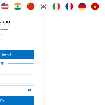
िन
लिंक भेजें
या
ॉगिन