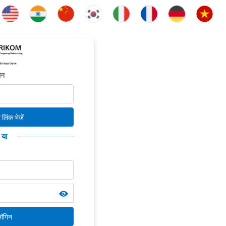
िन
लिंक भेजें
या
ॉगिन